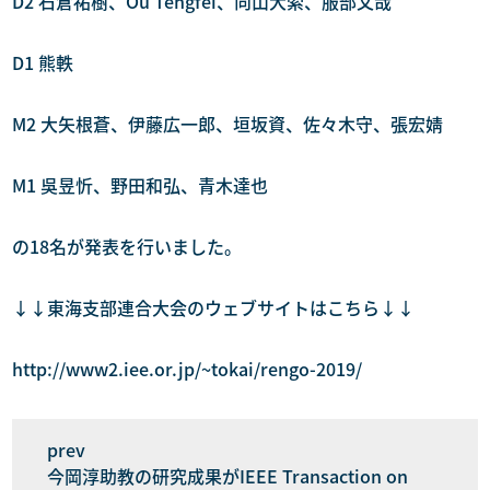
D2 石倉祐樹、Ou Tengfei、向山大索、服部文哉
D1 熊軼
M2 大矢根蒼、伊藤広一郎、垣坂資、佐々木守、張宏婧
M1 吳昱忻、野田和弘、青木達也
の18名が発表を行いました。
↓↓東海支部連合大会のウェブサイトはこちら↓↓
http://www2.iee.or.jp/~tokai/rengo-2019/
今岡淳助教の研究成果がIEEE Transaction on