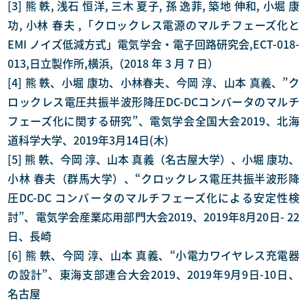
[3] 熊 軼, 浅石 恒洋, 三木 夏子, 孫 逸菲, 築地 伸和, 小堀 康
功, 小林 春夫 ,「クロックレス電源のマルチフェーズ化と
EMI ノイズ低減方式」電気学会・電子回路研究会,ECT-018-
013,日立製作所,横浜,（2018 年 3 月 7 日）
[4] 熊 軼、小堀 康功、小林春夫、今岡 淳、山本 真義、”ク
ロックレス電圧共振半波形降圧DC-DCコンバータのマルチ
フェーズ化に関する研究”、電気学会全国大会2019、北海
道科学大学、2019年3月14日(木)
[5] 熊 軼、今岡 淳、山本 真義（名古屋大学）、小堀 康功、
小林 春夫（群馬大学）、“クロックレス電圧共振半波形降
圧DC-DC コンバータのマルチフェーズ化による安定性検
討”、電気学会産業応用部門大会2019、2019年8月20日- 22
日、長崎
[6] 熊 軼、今岡 淳、山本 真義、“小電力ワイヤレス充電器
の設計”、東海支部連合大会2019、2019年9月9日-10日、
名古屋