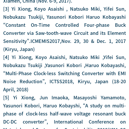
Xiamen, China (Nov. 6-9, 2017).
[3] Yi Xiong, Koyo Asaishi , Natsuko Miki, Yifei Sun,
Nobukazu Tsukiji, Yasunori Kobori Haruo Kobayashi
“Constant On-Time Controlled Four-phase Buck
Converter via Saw-tooth-wave Circuit and its Element
Sensitivity”.ICMEMIS2017,Nov. 29, 30 & Dec. 1, 2017
(Kiryu, Japan)
[4] Yi Xiong, Koyo Asaishi, Natsuko Miki ,Yifei Sun,
Nobukazu Tsukiji ,Yasunori Kobori ,Haruo Kobayashi,
“Multi-Phase Clock-less Switching Converter with EMI
Noise Reduction”, ICTSS2018, Kiryu, Japan (18-20
April, 2018)
[5] Yi Xiong, Jun Imaoka, Masayoshi Yamamoto,
Yasunori Kobori, Haruo Kobayshi, “A study on multi-
phase of clock-less half-wave voltage resonant buck
DC-DC converter”, International Conference on