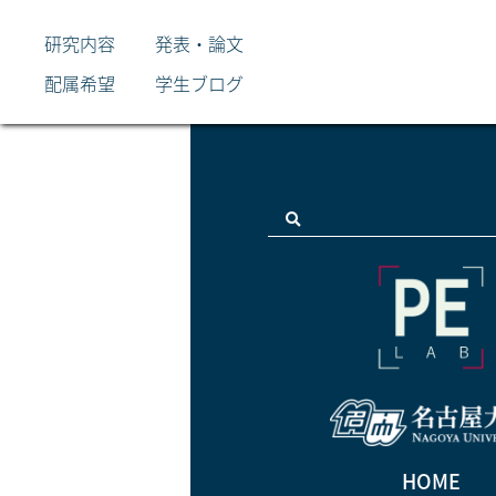
HOME
メディア
研究内容
発表・論文
配属希望
学生ブログ
HOME